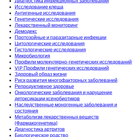
Диагностика инфекционных заболеваний
Исследование клеща
Антигенные исследования
Генетические исследования
Лекарственный мониторинг
Демодекс
Протозойные и паразитарные инфекции
Цитологические исследования
Гистологические исследования
Микробиология
Профили молекулярно-генетических исследований
VIP Профили генетических исследований
Здоровый образ жизни
Риск развития многофакторных заболеваний
Репродуктивное здоровье
Онкологические заболевания и нарушение
детоксикации ксенобиотиков
Наследственные моногенные заболевания и
состояния
Метаболизм лекарственных веществ
(Фармакогенетика)
Диагностика артритов
Биологическое родство