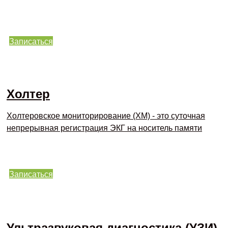
Записаться
Холтер
Холтеровское мониторирование (ХМ) - это суточная
непрерывная регистрация ЭКГ на носитель памяти
Записаться
Ультразвуковая диагностика (УЗИ)