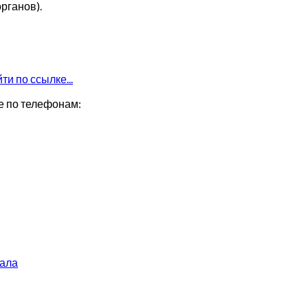
рганов).
ти по ссылке...
е по телефонам:
кала