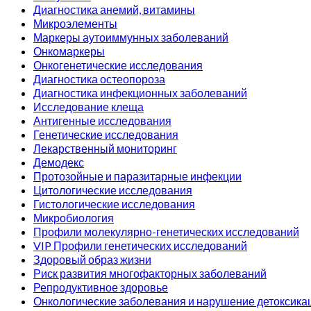
Диагностика анемий, витамины
Микроэлементы
Маркеры аутоиммунных заболеваний
Онкомаркеры
Онкогенетические исследования
Диагностика остеопороза
Диагностика инфекционных заболеваний
Исследование клеща
Антигенные исследования
Генетические исследования
Лекарственный мониторинг
Демодекс
Протозойные и паразитарные инфекции
Цитологические исследования
Гистологические исследования
Микробиология
Профили молекулярно-генетических исследований
VIP Профили генетических исследований
Здоровый образ жизни
Риск развития многофакторных заболеваний
Репродуктивное здоровье
Онкологические заболевания и нарушение детоксика