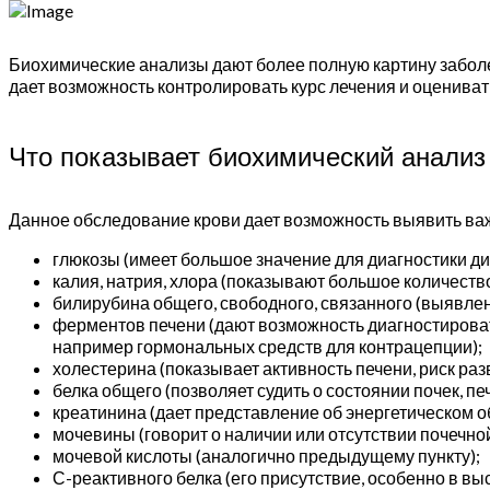
Биохимические анализы дают более полную картину заболе
дает возможность контролировать курс лечения и оцениват
Что показывает биохимический анализ
Данное обследование крови дает возможность выявить ва
глюкозы (имеет большое значение для диагностики ди
калия, натрия, хлора (показывают большое количест
билирубина общего, свободного, связанного (выявлен
ферментов печени (дают возможность диагностироват
например гормональных средств для контрацепции);
холестерина (показывает активность печени, риск раз
белка общего (позволяет судить о состоянии почек, п
креатинина (дает представление об энергетическом об
мочевины (говорит о наличии или отсутствии почечной
мочевой кислоты (аналогично предыдущему пункту);
С-реактивного белка (его присутствие, особенно в в