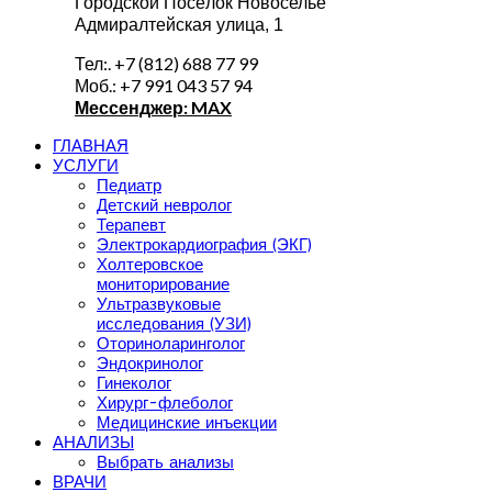
Городской Посёлок Новоселье
Адмиралтейская улица, 1
Тел:. +7 (812) 688 77 99
Моб.: +7 991 043 57 94
Мессенджер: MAX
ГЛАВНАЯ
УСЛУГИ
Педиатр
Детский невролог
Терапевт
Электрокардиография (ЭКГ)
Холтеровское
мониторирование
Ультразвуковые
исследования (УЗИ)
Оториноларинголог
Эндокринолог
Гинеколог
Хирург-флеболог
Медицинские инъекции
АНАЛИЗЫ
Выбрать анализы
ВРАЧИ